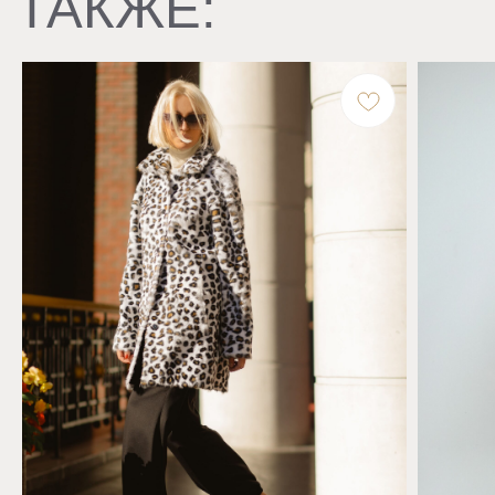
VANITY VOICE
Сотрудничество +7 495 969 55 88
Политика конфиденциальности
Договор оферты
Доставка и возврат
КОНТАКТЫ
Бутик, Москва, ул. Большая Якиманка, 26
7 (909) 999-69-49
info@vanity-voice.ru
РЕКВИЗИТЫ
ООО «Вэнити-Войс Фурс»
ОГРН 1167746127757
ИНН 7743138570
СОЦ.СЕТИ