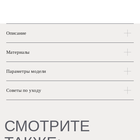
СДЕЛАЙТЕ
Описание
РОСКОШЬ
ЧАСТЬЮ
Материалы
В каталог
СВОЕЙ ЖИЗНИ
Параметры модели
Советы по уходу
КАТАЛОГ
Верхняя одежда
Одежда