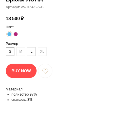
Артикул:
VV-TR-PS-S-B
18 500
₽
Цвет
Размер
S
M
L
XL
BUY NOW
Материал:
полиэстер 97%
спандекс 3%