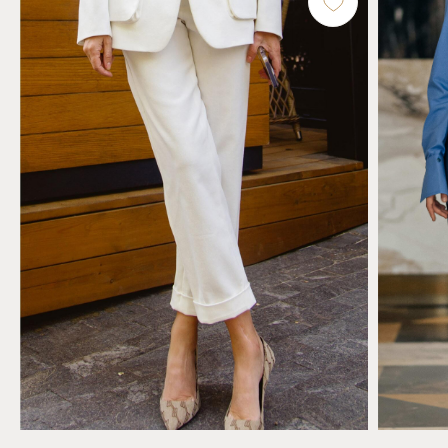
Сотрудничество +7 495 969 55 88
Политика конфиденциальности
Договор оферты
Доставка и возврат
КОНТАКТЫ
Бутик, Москва, ул. Большая Якиманка, 26
7 (909) 999-69-49
info@vanity-voice.ru
РЕКВИЗИТЫ
ООО «Вэнити-Войс Фурс»
ОГРН 1167746127757
ИНН 7743138570
СОЦ.СЕТИ