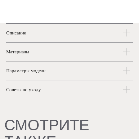
СДЕЛАЙТЕ
Описание
РОСКОШЬ
ЧАСТЬЮ
Материалы
В каталог
СВОЕЙ ЖИЗНИ
Параметры модели
Советы по уходу
КАТАЛОГ
Верхняя одежда
Одежда