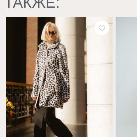
VANITY VOICE
Сотрудничество +7 495 969 55 88
Политика конфиденциальности
Договор оферты
Доставка и возврат
КОНТАКТЫ
Бутик, Москва, ул. Большая Якиманка, 26
7 (909) 999-69-49
info@vanity-voice.ru
РЕКВИЗИТЫ
ООО «Вэнити-Войс Фурс»
ОГРН 1167746127757
ИНН 7743138570
СОЦ.СЕТИ