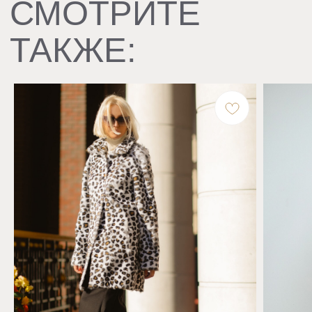
Верхняя одежда
Одежда
VANITY VOICE
Сотрудничество +7 495 969 55 88
Политика конфиденциальности
Договор оферты
Доставка и возврат
КОНТАКТЫ
Бутик, Москва, ул. Большая Якиманка, 26
7 (909) 999-69-49
info@vanity-voice.ru
РЕКВИЗИТЫ
ООО «Вэнити-Войс Фурс»
ОГРН 1167746127757
ИНН 7743138570