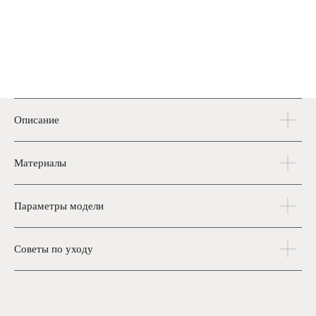
СДЕЛАЙТЕ
РОСКОШЬ
Описание
ЧАСТЬЮ
В каталог
Материалы
СВОЕЙ ЖИЗНИ
Параметры модели
Советы по уходу
КАТАЛОГ