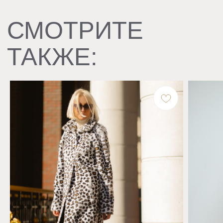
КАТАЛОГ
Верхняя одежда
Одежда
VANITY VOICE
Сотрудничество +7 495 969 55 88
Политика конфиденциальности
Договор оферты
Доставка и возврат
КОНТАКТЫ
Бутик, Москва, ул. Большая Якиманка, 26
7 (909) 999-69-49
info@vanity-voice.ru
РЕКВИЗИТЫ
ООО «Вэнити-Войс Фурс»
ОГРН 1167746127757