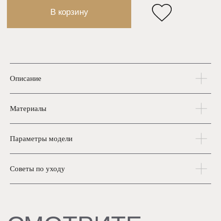
Описание
Материалы
Параметры модели
Советы по уходу