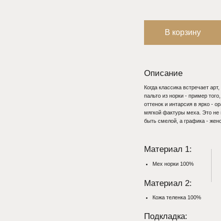
В корзину
Описание
Когда классика встречает арт, рождается вещь, ко
пальто из норки - пример того, как традиционный 
оттенок и интарсия в ярко - оранжевую клетку со
мягкой фактуры меха. Это не просто тёплая вещь н
быть смелой, а графика - женственной.
Материал 1:
Параметры 
Мех норки 100%
Рост — 176.5
Грудь — 84
Талия — 60
Материал 2:
Бедра — 93
Кожа теленка 100%
Подкладка:
Вискоза 50%,
Полиэстер 50%