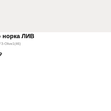
о норка ЛИВ
3-Olive1(46)
₽