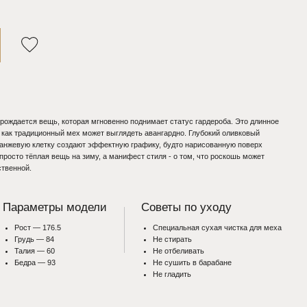
торая мгновенно поднимает статус гардероба. Это длинное
мех может выглядеть авангардно. Глубокий оливковый
здают эффектную графику, будто нарисованную поверх
а зиму, а манифест стиля - о том, что роскошь может
модели
Советы по уходу
Специальная сухая чистка для меха
Не стирать
Не отбеливать
Не сушить в барабане
Не гладить