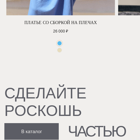
Сотрудничество +7 495 969 55 88
Политика конфиденциальности
Договор оферты
Доставка и возврат
ПЛАТЬЕ СО СБОРКОЙ НА ПЛЕЧАХ
26 000
₽
КОНТАКТЫ
Бутик, Москва, ул. Большая Якиманка, 26
7 (909) 999-69-49
info@vanity-voice.ru
РЕКВИЗИТЫ
ООО «Вэнити-Войс Фурс»
ОГРН 1167746127757
ИНН 7743138570
СОЦ.СЕТИ