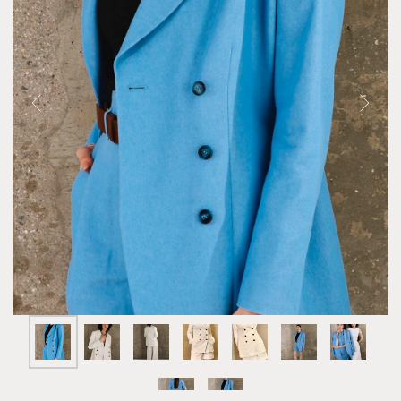
ПИДЖАК ДВУБОРТНЫЙ МЕГАН
43 000 ₽
Цвет
Голубой
Молочный
Размер
S
M