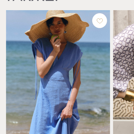
СДЕЛАЙТЕ
РОСКОШЬ
ЧАСТЬЮ
В каталог
СВОЕЙ ЖИЗНИ
КАТАЛОГ
Верхняя одежда
Одежда
VANITY VOICE